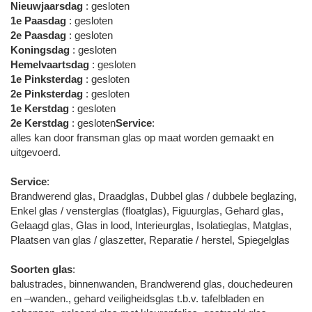
Nieuwjaarsdag
: gesloten
1e Paasdag
: gesloten
2e Paasdag
: gesloten
Koningsdag
: gesloten
Hemelvaartsdag
: gesloten
1e Pinksterdag
: gesloten
2e Pinksterdag
: gesloten
1e Kerstdag
: gesloten
2e Kerstdag
: gesloten
Service
:
alles kan door fransman glas op maat worden gemaakt en
uitgevoerd.
Service
:
Brandwerend glas, Draadglas, Dubbel glas / dubbele beglazing,
Enkel glas / vensterglas (floatglas), Figuurglas, Gehard glas,
Gelaagd glas, Glas in lood, Interieurglas, Isolatieglas, Matglas,
Plaatsen van glas / glaszetter, Reparatie / herstel, Spiegelglas
Soorten glas
:
balustrades, binnenwanden, Brandwerend glas, douchedeuren
en –wanden., gehard veiligheidsglas t.b.v. tafelbladen en