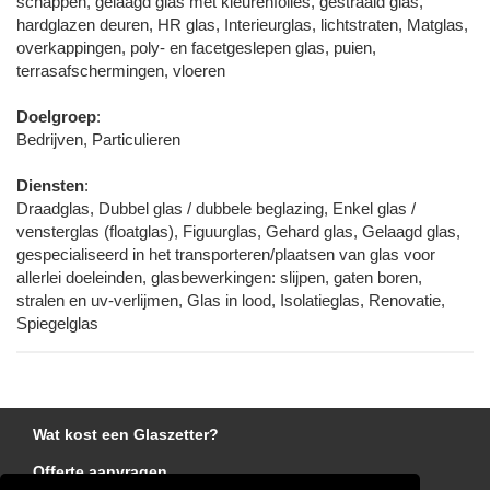
schappen, gelaagd glas met kleurenfolies, gestraald glas,
hardglazen deuren, HR glas, Interieurglas, lichtstraten, Matglas,
overkappingen, poly- en facetgeslepen glas, puien,
terrasafschermingen, vloeren
Doelgroep
:
Bedrijven, Particulieren
Diensten
:
Draadglas, Dubbel glas / dubbele beglazing, Enkel glas /
vensterglas (floatglas), Figuurglas, Gehard glas, Gelaagd glas,
gespecialiseerd in het transporteren/plaatsen van glas voor
allerlei doeleinden, glasbewerkingen: slijpen, gaten boren,
stralen en uv-verlijmen, Glas in lood, Isolatieglas, Renovatie,
Spiegelglas
Wat kost een Glaszetter?
Offerte aanvragen