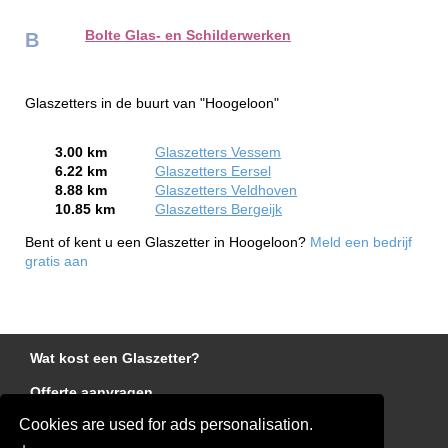
Bolte Glas- en Schilderwerken
B
Glaszetters in de buurt van "Hoogeloon"
3.00 km
Glaszetters Vessem
6.22 km
Glaszetters Eersel
8.88 km
Glaszetters Veldhoven
10.85 km
Glaszetters Bergeijk
Bent of kent u een Glaszetter in Hoogeloon?
Meld een bedrijf
gratis aan
Wat kost een Glaszetter?
Offerte aanvragen
Cookies are used for ads personalisation.
Links