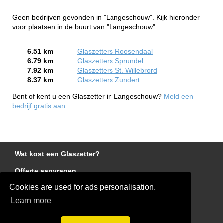
Geen bedrijven gevonden in "Langeschouw". Kijk hieronder
voor plaatsen in de buurt van "Langeschouw".
6.51 km
Glaszetters Roosendaal
6.79 km
Glaszetters Sprundel
7.92 km
Glaszetters St. Willebrord
8.37 km
Glaszetters Zundert
Bent of kent u een Glaszetter in Langeschouw?
Meld een
bedrijf gratis aan
Wat kost een Glaszetter?
Offerte aanvragen
Cookies are used for ads personalisation.
Links
Learn more
Disclaimer
Blog