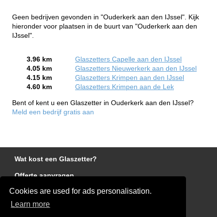
Geen bedrijven gevonden in "Ouderkerk aan den IJssel". Kijk
hieronder voor plaatsen in de buurt van "Ouderkerk aan den
IJssel".
3.96 km
Glaszetters Capelle aan den IJssel
4.05 km
Glaszetters Nieuwerkerk aan den IJssel
4.15 km
Glaszetters Krimpen aan den IJssel
4.60 km
Glaszetters Krimpen aan de Lek
Bent of kent u een Glaszetter in Ouderkerk aan den IJssel?
Meld een bedrijf gratis aan
Wat kost een Glaszetter?
Offerte aanvragen
Cookies are used for ads personalisation.
Links
Learn more
Disclaimer